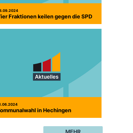
8.09.2024
ier Fraktionen keilen gegen die SPD
1.06.2024
ommunalwahl in Hechingen
MEHR