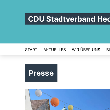
CDU Stadtverband He
START
AKTUELLES
WIR ÜBER UNS
B
Presse