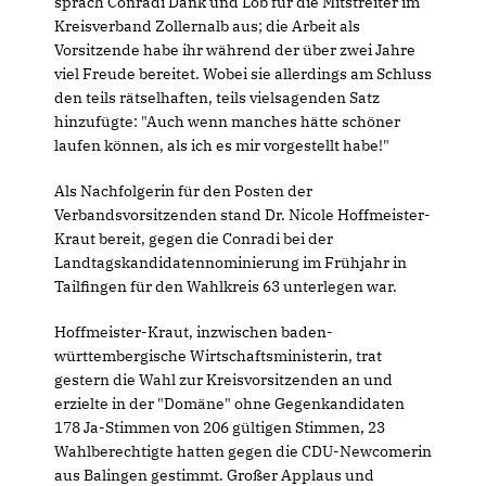
sprach Conradi Dank und Lob für die Mitstreiter im
Kreisverband Zollernalb aus; die Arbeit als
Vorsitzende habe ihr während der über zwei Jahre
viel Freude bereitet. Wobei sie allerdings am Schluss
den teils rätselhaften, teils vielsagenden Satz
hinzufügte: "Auch wenn manches hätte schöner
laufen können, als ich es mir vorgestellt habe!"
Als Nachfolgerin für den Posten der
Verbandsvorsitzenden stand Dr. Nicole Hoffmeister-
Kraut bereit, gegen die Conradi bei der
Landtagskandidatennominierung im Frühjahr in
Tailfingen für den Wahlkreis 63 unterlegen war.
Hoffmeister-Kraut, inzwischen baden-
württembergische Wirtschaftsministerin, trat
gestern die Wahl zur Kreisvorsitzenden an und
erzielte in der "Domäne" ohne Gegenkandidaten
178 Ja-Stimmen von 206 gültigen Stimmen, 23
Wahlberechtigte hatten gegen die CDU-Newcomerin
aus Balingen gestimmt. Großer Applaus und